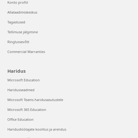
Konto profiil
Allalaadimiskeskus
Tagastused
Tellimuse jälgimine
Ringlussevõtt
Commercial Warranties
Haridus
Microsoft Education
Haridusseadmed
Microsoft Teams haridusasutustele
Microsoft 365 Education
Office Education
Haridustöötajate koolitus ja arendus