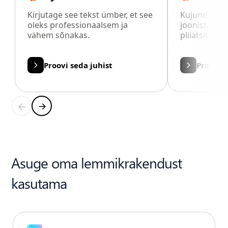
Kirjutage see tekst ümber, et see
Kujunda pil
oleks professionaalsem ja
joonistamise
vähem sõnakas.
pliiatsitega.
Proovi seda juhist
Proovi s
Asuge oma lemmikrakendust
kasutama