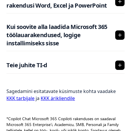
rakendusi Word, Excel ja PowerPoint
Kui soovite alla laadida Microsoft 365
töölauarakendused, logige
installimiseks sisse
Teie juhite TI-d
Sagedamini esitatavate küsimuste kohta vaadake
KKK tarbijale
ja
KKK ärikliendile
*Copilot Chat Microsoft 365 Copiloti rakenduses on saadaval
Microsoft 365 Enterprise’i, Academicu, SMB, Personali ja Family
tellijatele, kellel on töö-, kooli- või isiklik konto. Saadavus oleneb