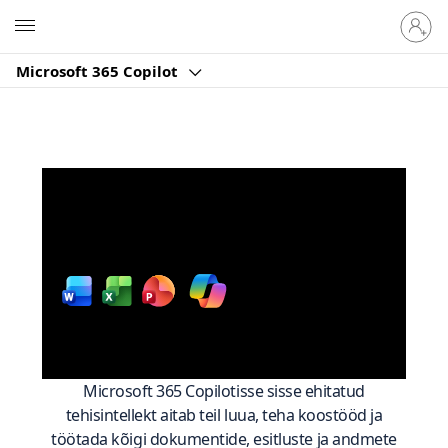
Logige
Microsoft
sisse
oma
Microsoft 365 Copilot
kontole
Nutikam töö sellistes
rakendustes nagu
Microsoft
365 abil
Microsoft 365 Copilotisse sisse ehitatud
tehisintellekt aitab teil luua, teha koostööd ja
töötada kõigi dokumentide, esitluste ja andmete