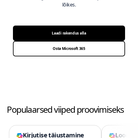
lõikes.
Laadi rakendus alla
Osta Microsoft 365
Populaarsed viiped proovimiseks
Kirjutise täiustamine
Looge p