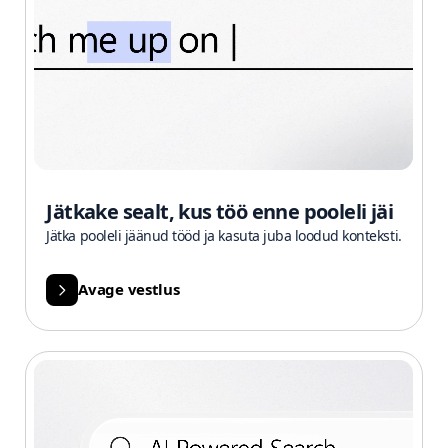
Jätkake sealt, kus töö enne pooleli jäi
Jätka pooleli jäänud tööd ja kasuta juba loodud konteksti.
Avage vestlus