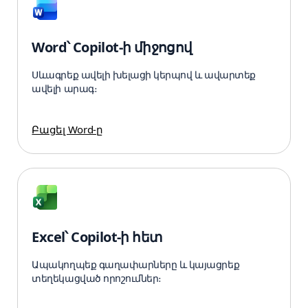
Word՝ Copilot-ի միջոցով
Սևագրեք ավելի խելացի կերպով և ավարտեք
ավելի արագ։
Բացել Word-ը
Excel՝ Copilot-ի հետ
Ապակողպեք գաղափարները և կայացրեք
տեղեկացված որոշումներ։