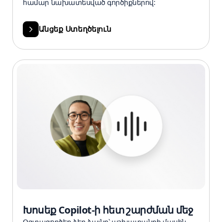
համար նախատեսված գործիքներով:
Անցեք Ստեղծելուն
Խոսեք Copilot-ի հետ շարժման մեջ
Օգտագործեք ձեր ձայնը՝ աշխատանքի մասին