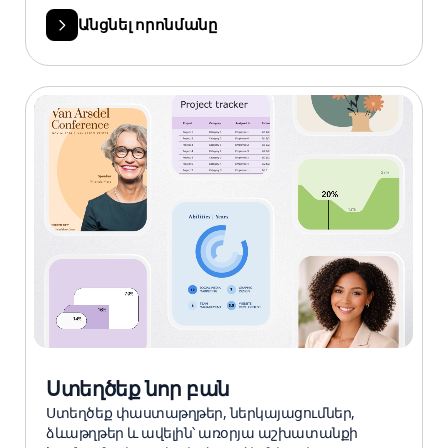
Անցնել որոնմանը
Ստեղծեք նոր բան
Ստեղծեք փաստաթղթեր, ներկայացումներ,
ձևաթղթեր և ավելին՝ առօրյա աշխատանքի