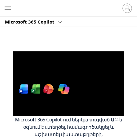
Մուտք
Microsoft
գործե
ձեր
Microsoft 365 Copilot
հաշիվ
Ավելի խելացի
աշխատեք
Microsoft
365
հետ
Microsoft 365 Copilot-ում ներկառուցված ԱԲ-ն
օգնում է ստեղծել, համագործակցել և
աշխատել փաստաթղթերի,