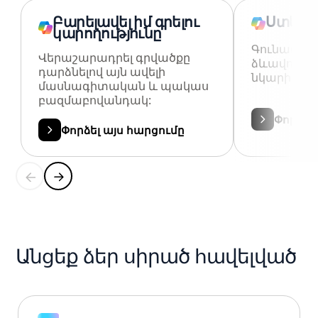
Բարելավել իմ գրելու
Ստեղծ
կարողությունը
Գունավոր
Վերաշարադրել գրվածքը
ձևավոեք տ
դարձնելով այն ավելի
նկարի պա
մասնագիտական և պակաս
բազմաբովանդակ:
Փորձել
Փորձել այս հարցումը
Անցեք ձեր սիրած հավելված