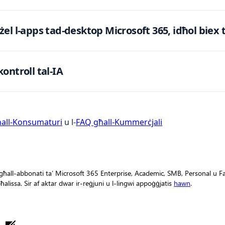
żżel l-apps tad-desktop Microsoft 365, idħol biex t
kontroll tal-IA
all-Konsumaturi
u l-
FAQ għall-Kummerċjali
 għall-abbonati ta’ Microsoft 365 Enterprise, Academic, SMB, Personal u Fa
ħalissa. Sir af aktar dwar ir-reġjuni u l-lingwi appoġġjatis
hawn
.