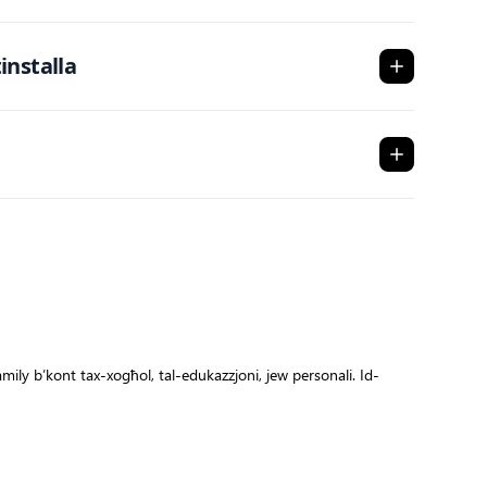
installa
mily b’kont tax-xogħol, tal-edukazzjoni, jew personali. Id-