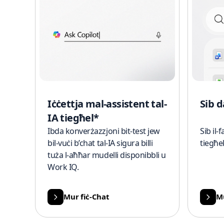
Iċċettja mal-assistent tal-
Sib 
IA tiegħel*
Ibda konverżazzjoni bit-test jew
Sib il-
bil-vuċi b’chat tal-IA sigura billi
tiegħe
tuża l-aħħar mudelli disponibbli u
Work IQ.
Mur fiċ-Chat
Mu