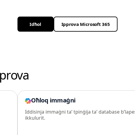
Idħol
Ipprova Microsoft 365
pprova
Oħloq immaġni
Iddisinja immaġni ta’ tpinġija ta’ database b’lape
ikkulurit.