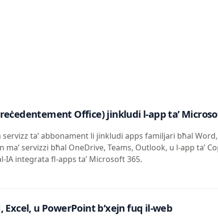
reċedentement Office) jinkludi l-app ta’ Microso
servizz ta’ abbonament li jinkludi apps familjari bħal Word, 
 ma’ servizzi bħal OneDrive, Teams, Outlook, u l-app ta’ Cop
al-IA integrata fl-apps ta’ Microsoft 365.
, Excel, u PowerPoint b’xejn fuq il-web