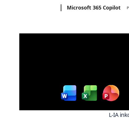
Microsoft
Microsoft 365 Copilot
P
Aħdem b’m
L-IA ink