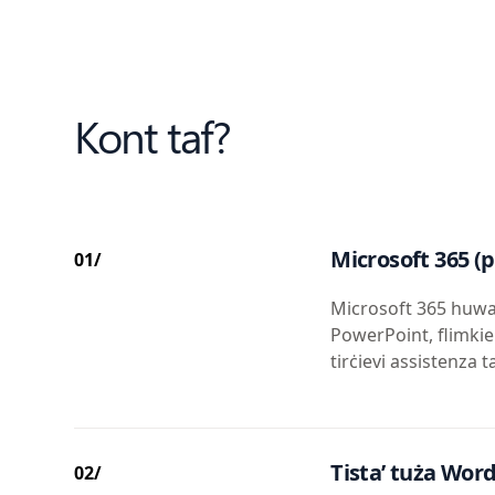
Kont taf?
Microsoft 365 (p
01/
Microsoft 365 huwa 
PowerPoint, flimkien
tirċievi assistenza t
Tista’ tuża Word
02/