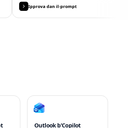
Ipprova dan il-prompt
ot
Outlook b’Copilot