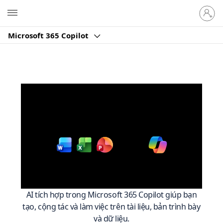
Đăng
Microsoft
nhập
tài
Microsoft 365 Copilot
khoản
của
bạn
Làm việc thông minh
hơn trên
với
Microsoft 365
AI tích hợp trong Microsoft 365 Copilot giúp bạn
tạo, cộng tác và làm việc trên tài liệu, bản trình bày
và dữ liệu.