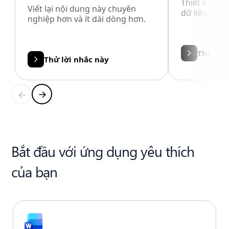
Thiết kế hìn
Viết lại nội dung này chuyên
dữ liệu bằng
nghiệp hơn và ít dài dòng hơn.
Thử lời
Thử lời nhắc này
Bắt đầu với ứng dụng yêu thích
của bạn